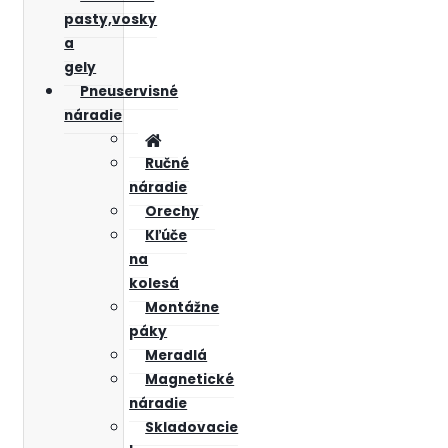
pasty,vosky
a
gely
Pneuservisné
náradie
Ručné
náradie
Orechy
Kľúče
na
kolesá
Montážne
páky
Meradlá
Magnetické
náradie
Skladovacie