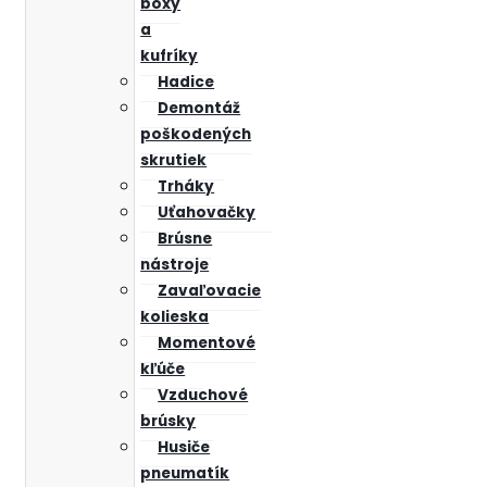
boxy
a
kufríky
Hadice
Demontáž
poškodených
skrutiek
Trháky
Uťahovačky
Brúsne
nástroje
Zavaľovacie
kolieska
Momentové
kľúče
Vzduchové
brúsky
Husiče
pneumatík