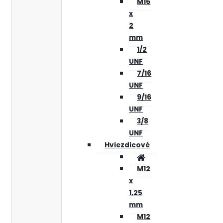
M16
x
2
mm
1/2
UNF
7/16
UNF
9/16
UNF
3/8
UNF
Hviezdicové
M12
x
1,25
mm
M12