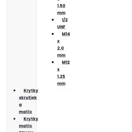
1,50
mm
1/2
UNF
M14
x
2,0
mm
M12
x
1,25
mm
Krytky
skrutiek
a
matíc
Krytky
matíc