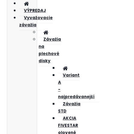
VÝPREDAJ
Vyvažovacie
závažia
Závažia
na
plechové
disky
Variant
A
-
najpredávanejší
Závažia
STD
AKCIA
FIVESTAR
olovené