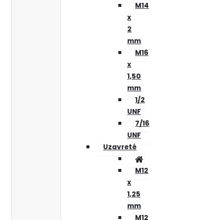
M14
x
2
mm
M16
x
1,50
mm
1/2
UNF
7/16
UNF
Uzavreté
M12
x
1,25
mm
M12