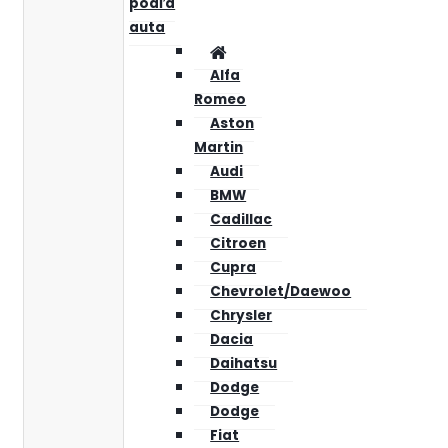
podľa
auta
Alfa
Romeo
Aston
Martin
Audi
BMW
Cadillac
Citroen
Cupra
Chevrolet/Daewoo
Chrysler
Dacia
Daihatsu
Dodge
Dodge
Fiat