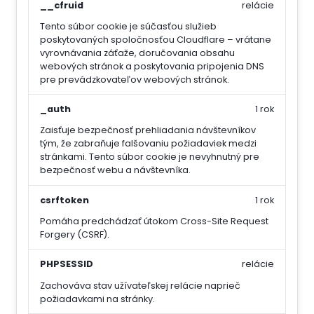
__cfruid
relácie
Tento súbor cookie je súčasťou služieb
poskytovaných spoločnosťou Cloudflare – vrátane
vyrovnávania záťaže, doručovania obsahu
webových stránok a poskytovania pripojenia DNS
pre prevádzkovateľov webových stránok.
_auth
1 rok
Zaisťuje bezpečnosť prehliadania návštevníkov
tým, že zabraňuje falšovaniu požiadaviek medzi
stránkami. Tento súbor cookie je nevyhnutný pre
bezpečnosť webu a návštevníka.
csrftoken
1 rok
Pomáha predchádzať útokom Cross-Site Request
Forgery (CSRF).
PHPSESSID
relácie
Zachováva stav užívateľskej relácie naprieč
požiadavkami na stránky.