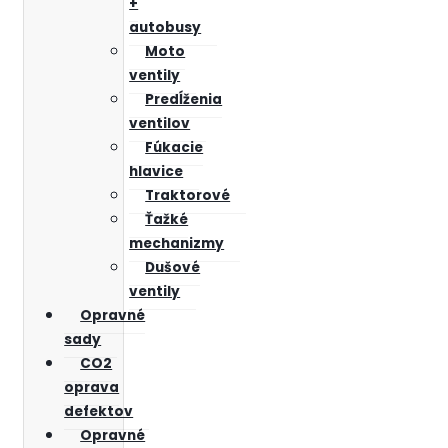
+
autobusy
Moto
ventily
Predĺženia
ventilov
Fúkacie
hlavice
Traktorové
Ťažké
mechanizmy
Dušové
ventily
Opravné
sady
CO2
oprava
defektov
Opravné