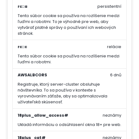
rc::a
persistentní
Tento súbor cookie sa používa na rozlíšenie medzi
ľuďmi a robotmi. To je výhodné pre web, aby
vytvárať platné správy o používaní ich webových
stránok.
rc::c
relácie
Tento súbor cookie sa používa na rozlíšenie medzi
ľuďmi a robotmi.
AWSALBCORS
6 dnů
Registruje, ktorý server-cluster obsluhuje
návštevníka. To sa používa v kontexte s
vyrovnávaním záťaže, aby sa optimalizovala
užívateľská skúsenosť.
18plus_allow_access#
neznámy
Ukladá informáciu o odsúhlasení okna 18+ pre web.
18plus_cat#
neznámy