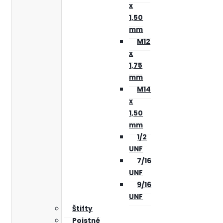
x
1,50
mm
M12
x
1,75
mm
M14
x
1,50
mm
1/2
UNF
7/16
UNF
9/16
UNF
Štifty
Poistné