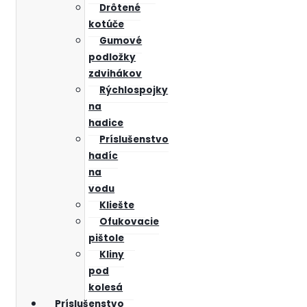
Drôtené
kotúče
Gumové
podložky
zdvihákov
Rýchlospojky
na
hadice
Príslušenstvo
hadíc
na
vodu
Kliešte
Ofukovacie
pištole
Kliny
pod
kolesá
Príslušenstvo