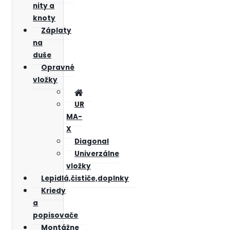
nity a
knoty
Záplaty
na
duše
Opravné
vložky
UR
MA-
X
Diagonal
Univerzálne
vložky
Lepidlá,čističe,doplnky
Kriedy
a
popisovače
Montážne