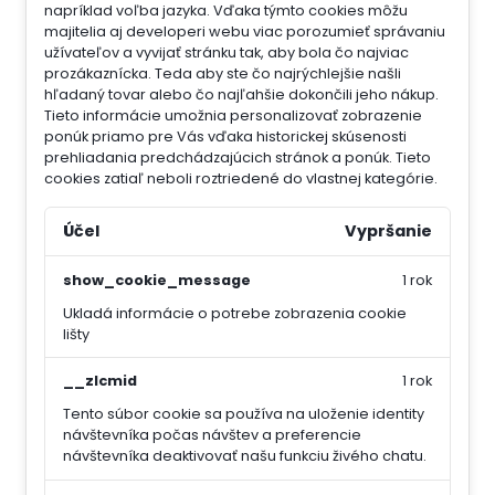
napríklad voľba jazyka.
Vďaka týmto cookies môžu
majitelia aj developeri webu viac porozumieť správaniu
užívateľov a vyvijať stránku tak, aby bola čo najviac
prozákaznícka. Teda aby ste čo najrýchlejšie našli
hľadaný tovar alebo čo najľahšie dokončili jeho nákup.
Tieto informácie umožnia personalizovať zobrazenie
ponúk priamo pre Vás vďaka historickej skúsenosti
prehliadania predchádzajúcich stránok a ponúk.
Tieto
cookies zatiaľ neboli roztriedené do vlastnej kategórie.
Účel
Vypršanie
show_cookie_message
1 rok
Ukladá informácie o potrebe zobrazenia cookie
lišty
__zlcmid
1 rok
Tento súbor cookie sa používa na uloženie identity
návštevníka počas návštev a preferencie
návštevníka deaktivovať našu funkciu živého chatu.