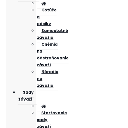
Kotúče
a
pásiky
Samostatné
závažia
Chémia
na
odstraňovanie
závaží
Náradie
na
závažia
Sady
závaží
Štartovacie
sady
závaží