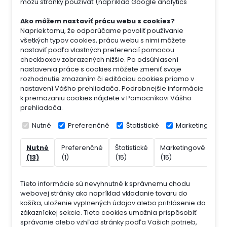
môžu stránky používať (napríklad Google analytics
Ako môžem nastaviť prácu webu s cookies?
Napriek tomu, že odporúčame povoliť používanie
všetkých typov cookies, prácu webu s nimi môžete
nastaviť podľa vlastných preferencií pomocou
checkboxov zobrazených nižšie. Po odsúhlasení
nastavenia práce s cookies môžete zmeniť svoje
rozhodnutie zmazaním či editáciou cookies priamo v
nastavení Vášho prehliadača. Podrobnejšie informácie
k premazaniu cookies nájdete v Pomocníkovi Vášho
prehliadača.
Nutné
Preferenčné
Štatistické
Marketingové
Nutné
Preferenčné
Štatistické
Marketingové
Ne
(13)
(1)
(15)
(15)
(7)
Tieto informácie sú nevyhnutné k správnemu chodu
webovej stránky ako napríklad vkladanie tovaru do
košíka, uloženie vyplnených údajov alebo prihlásenie do
zákazníckej sekcie.
Tieto cookies umožnia prispôsobiť
správanie alebo vzhľad stránky podľa Vašich potrieb,