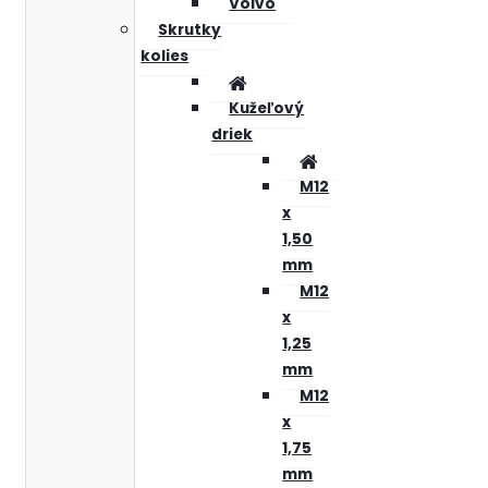
Volvo
Skrutky
kolies
Kužeľový
driek
M12
x
1,50
mm
M12
x
1,25
mm
M12
x
1,75
mm