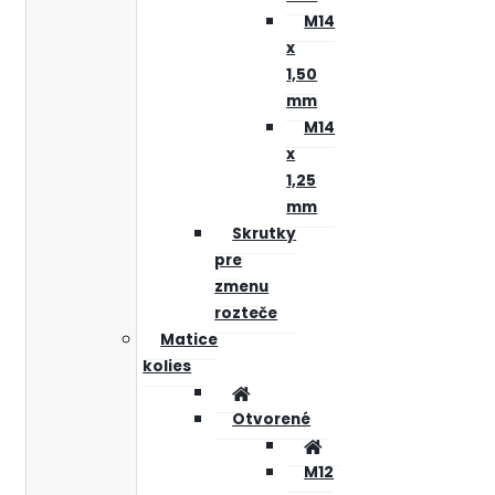
M14
x
1,50
mm
M14
x
1,25
mm
Skrutky
pre
zmenu
rozteče
Matice
kolies
Otvorené
M12