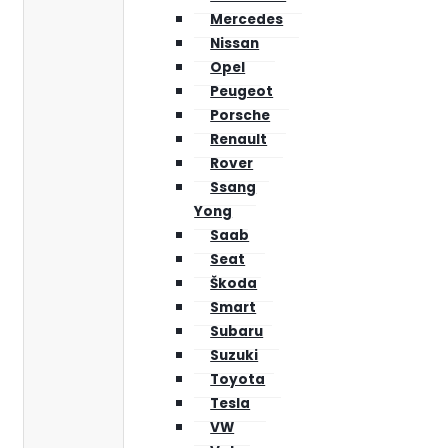
Mercedes
Nissan
Opel
Peugeot
Porsche
Renault
Rover
Ssang
Yong
Saab
Seat
Škoda
Smart
Subaru
Suzuki
Toyota
Tesla
VW