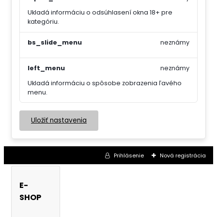
Ukladá informáciu o odsúhlasení okna 18+ pre
kategóriu.
bs_slide_menu
neznámy
left_menu
neznámy
Ukladá informáciu o spôsobe zobrazenia ľavého
menu.
Uložiť nastavenia
Prihlásenie
Nová registrácia
E-
SHOP