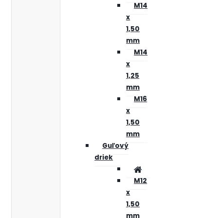
M14
x
1,50
mm
M14
x
1,25
mm
M16
x
1,50
mm
Guľový
driek
M12
x
1,50
mm