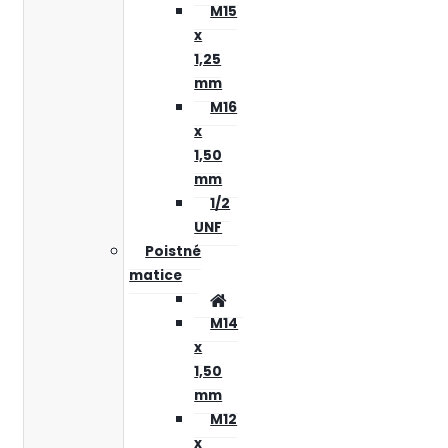
M15
x
1,25
mm
M16
x
1,50
mm
1/2
UNF
Poistné
matice
M14
x
1,50
mm
M12
x